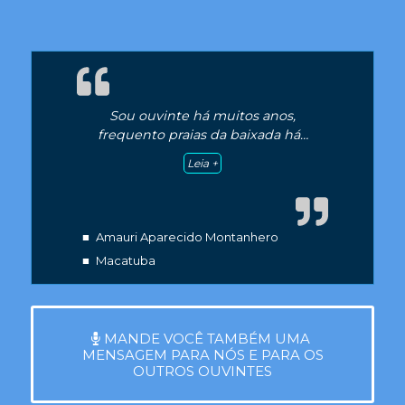
Sou ouvinte há muitos anos,
frequento praias da baixada há
…
“Sou ouvinte há muitos anos,”
Leia +
■
Amauri Aparecido Montanhero
■
Macatuba
MANDE VOCÊ TAMBÉM UMA
MENSAGEM PARA NÓS E PARA OS
OUTROS OUVINTES