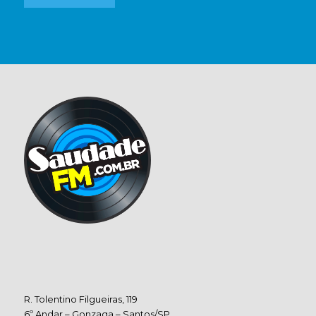
R. Tolentino Filgueiras, 119
6º Andar – Gonzaga – Santos/SP