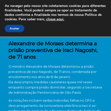
Ao navegar pelo nosso site coletaremos cookies para diferentes
finalidades. Você poderá sempre se opor ao tratamento de
dados conforme a finalidade nos termos de nossa
Política de
cookies. Para saber mais,
clique aqui.
Aceitar
Alexandre de Moraes determina a
prisão preventiva de Iraci Nagoshi,
de 71 anos
O ministro Alexandre de Moraes determinou a prisão
preventiva de Iraci Nagoshi, de 71 anos, condenada por
envolvimento nos atos de 8 de janeiro.
Ela descumpriu medidas cautelares quase mil vezes
enquanto cumpria prisão domiciliar, segundo a Secretaria
de Administração Penitenciária de São Paulo.
As violações incluem saídas indevidas, falhas no GPS e
descarregamento da tornozeleira eletrônica.Iraci é ex-
professora de português e foi presa dentro do Palácio do