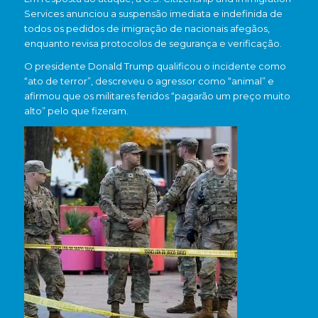
Services anunciou a suspensão imediata e indefinida de
todos os pedidos de imigração de nacionais afegãos,
enquanto revisa protocolos de segurança e verificação.
O presidente Donald Trump qualificou o incidente como
“ato de terror”, descreveu o agressor como “animal” e
afirmou que os militares feridos “pagarão um preço muito
alto” pelo que fizeram.