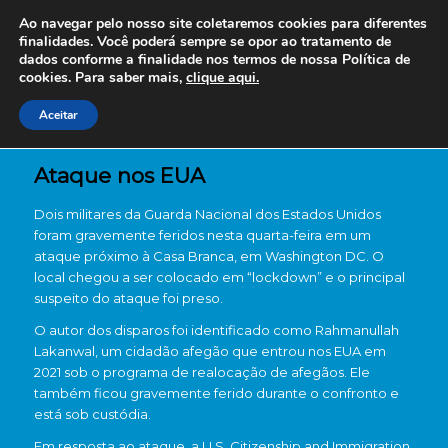
Ao navegar pelo nosso site coletaremos cookies para diferentes
finalidades. Você poderá sempre se opor ao tratamento de
dados conforme a finalidade nos termos de nossa
Política de
cookies. Para saber mais,
clique aqui.
Aceitar
Ataque nos EUA
Dois militares da Guarda Nacional dos Estados Unidos
foram gravemente feridos nesta quarta-feira em um
ataque próximo à Casa Branca, em Washington DC. O
local chegou a ser colocado em “lockdown” e o principal
suspeito do ataque foi preso.
O autor dos disparos foi identificado como Rahmanullah
Lakanwal, um cidadão afegão que entrou nos EUA em
2021 sob o programa de realocação de afegãos. Ele
também ficou gravemente ferido durante o confronto e
está sob custódia.
Em resposta ao ataque, a U.S. Citizenship and Immigration