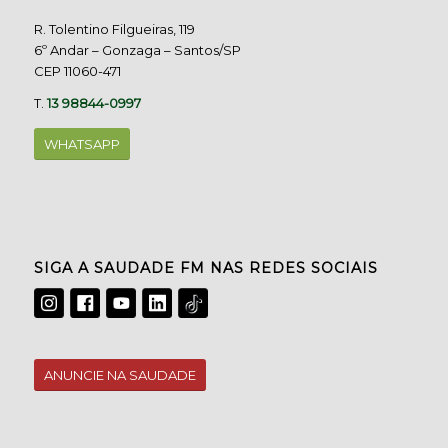
R. Tolentino Filgueiras, 119
6º Andar – Gonzaga – Santos/SP
CEP 11060-471
T.
13 98844-0997
WHATSAPP
SIGA A SAUDADE FM NAS REDES SOCIAIS
ANUNCIE NA SAUDADE