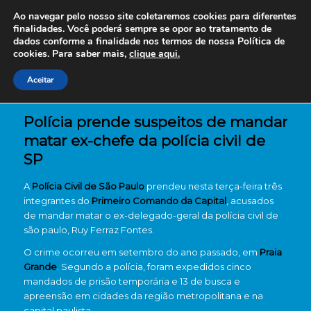
Ao navegar pelo nosso site coletaremos cookies para diferentes
finalidades. Você poderá sempre se opor ao tratamento de
dados conforme a finalidade nos termos de nossa
Política de
cookies. Para saber mais,
clique aqui.
Aceitar
Polícia prende suspeitos de mandar
matar ex-chefe da polícia civil de
SP
A
Polícia Civil de São Paulo
prendeu nesta terça-feira três
integrantes do
Primeiro Comando da Capital
, acusados
de mandar matar o ex-delegado-geral da polícia civil de
são paulo, Ruy Ferraz Fontes.
O crime ocorreu em setembro do ano passado, em
Praia
Grande
. Segundo a polícia, foram expedidos cinco
mandados de prisão temporária e 13 de busca e
apreensão em cidades da região metropolitana e na
capital paulista.