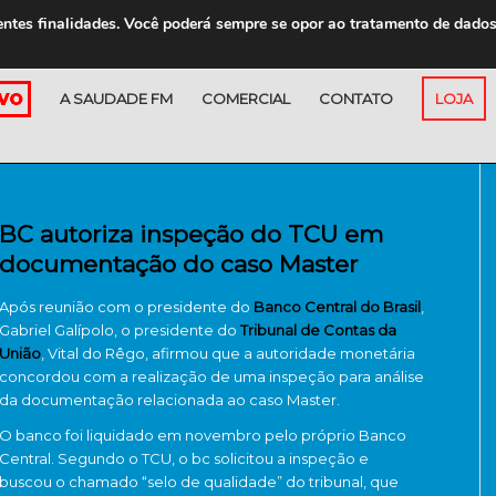
entes finalidades. Você poderá sempre se opor ao tratamento de dado
A SAUDADE FM
COMERCIAL
CONTATO
LOJA
BC autoriza inspeção do TCU em
documentação do caso Master
Após reunião com o presidente do
Banco Central do Brasil
,
Gabriel Galípolo, o presidente do
Tribunal de Contas da
União
, Vital do Rêgo, afirmou que a autoridade monetária
concordou com a realização de uma inspeção para análise
da documentação relacionada ao caso Master.
O banco foi liquidado em novembro pelo próprio Banco
Central. Segundo o TCU, o bc solicitou a inspeção e
buscou o chamado “selo de qualidade” do tribunal, que