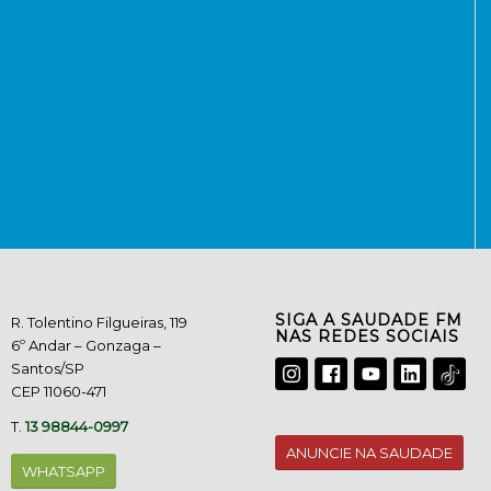
SIGA A SAUDADE FM
R. Tolentino Filgueiras, 119
NAS REDES SOCIAIS
6º Andar – Gonzaga –
Santos/SP
CEP 11060-471
T.
13 98844-0997
ANUNCIE NA SAUDADE
WHATSAPP