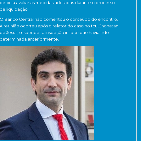
decidiu avaliar as medidas adotadas durante o processo
de liquidação.
O Banco Central não comentou o conteúdo do encontro.
A reunião ocorreu após o relator do caso no tcu, Jhonatan
de Jesus, suspender a inspeção in loco que havia sido
determinada anteriormente.