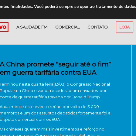
entes finalidades. Você poderá sempre se opor ao tratamento de dado
A SAUDADE FM
COMERCIAL
CONTATO
LOJA
A China promete “seguir até o fim”
em guerra tarifária contra EUA
Terminou nesta quarta feira(12/03) o Congresso Nacional
Popular na China e vários recados foram enviados, por
conta da guerra tarifária travada por Donald Trump.
Anualmente este evento reúne por volta de 3.000
membros e um dos assuntos debatidos fortemente foi a
disputa comercial com os EUA.
Os chineses querem mais investimentos e reforço no
consumo interno. Com um parlamento alinhado ao