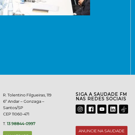
SIGA A SAUDADE FM
R. Tolentino Filgueiras, 119
NAS REDES SOCIAIS
6º Andar – Gonzaga –
Santos/SP
CEP 11060-471
T.
13 98844-0997
ANUNCIE NA SAUDADE