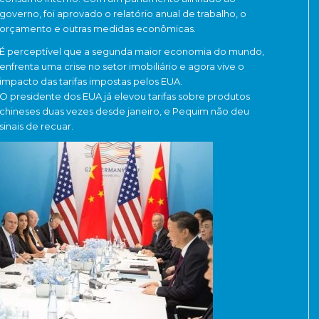
governo, foi aprovado o relatório anual de trabalho, o
orçamento e outras medidas econômicas.
É perceptível que a segunda maior economia do mundo,
enfrenta uma crise no setor imobiliário e agora vive o
impacto das tarifas impostas pelos EUA.
O presidente dos EUA já elevou tarifas sobre produtos
chineses duas vezes desde janeiro, e Pequim não deu
sinais de recuar.