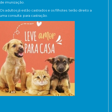
de imunização.
Os adultos já estão castrados e os filhotes terão direito a
uma consulta para castração.