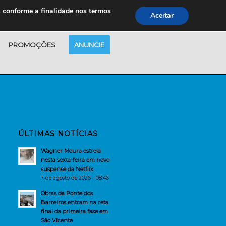
s conforme a finalidade nos termos
Aceitar
PROMOÇÕES
ANUNCIE
ÚLTIMAS NOTÍCIAS
Wagner Moura estreia
nesta sexta-feira em novo
suspense da Netflix
7 de agosto de 2026 - 08:46
Obras da Ponte dos
Barreiros entram na reta
final da primeira fase em
São Vicente