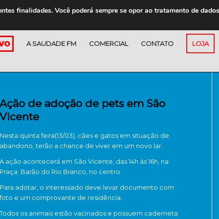
entes finalidades. Você poderá sempre se opor ao tratamento de dado
A SAUDADE FM
COMERCIAL
CONTATO
LOJA
Ação de adoção de pets em São
Vicente
Nesta quinta feira(13/03), cães e gatos em situação de
abandono, terão a chance de viver em um novo lar.
A ação acontecerá em São Vicente, das 14h às 16h, na
Praça Barão do Rio Branco, no centro.
Para adotar, o interessado deve levar documento com
foto e um comprovante de residência.
Todos os animais estão vacinados e possuem caderneta