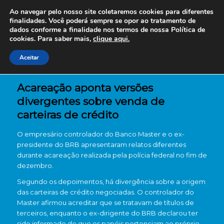
Ao navegar pelo nosso site coletaremos cookies para diferentes
finalidades. Você poderá sempre se opor ao tratamento de
dados conforme a finalidade nos termos de nossa
Política de
cookies. Para saber mais,
clique aqui.
Aceitar
Acareação aponta versões
divergentes sobre venda de
carteiras de crédito
O empresário controlador do Banco Master e o ex-
presidente do BRB apresentaram relatos diferentes
durante acareação realizada pela polícia federal no fim de
dezembro.
Segundo os depoimentos, há divergência sobre a origem
das carteiras de crédito negociadas. O controlador do
Master afirmou acreditar que se tratavam de títulos de
terceiros, enquanto o ex-dirigente do BRB declarou ter
sido informado de que os papéis pertenciam ao próprio