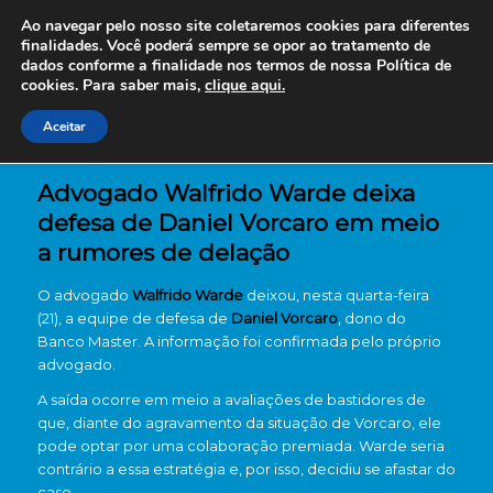
Ao navegar pelo nosso site coletaremos cookies para diferentes
finalidades. Você poderá sempre se opor ao tratamento de
dados conforme a finalidade nos termos de nossa
Política de
cookies. Para saber mais,
clique aqui.
Aceitar
Advogado Walfrido Warde deixa
defesa de Daniel Vorcaro em meio
a rumores de delação
O advogado
Walfrido Warde
deixou, nesta quarta-feira
(21), a equipe de defesa de
Daniel Vorcaro
, dono do
Banco Master. A informação foi confirmada pelo próprio
advogado.
A saída ocorre em meio a avaliações de bastidores de
que, diante do agravamento da situação de Vorcaro, ele
pode optar por uma colaboração premiada. Warde seria
contrário a essa estratégia e, por isso, decidiu se afastar do
caso.