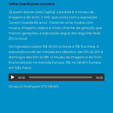
Velha Guarda para os jovens
Já quem estiver pela Capital, a pedida é o Museu da
Imagem e do Som, o MIS, que conta com a exposição
‘Jovem Guarda 60 anos’. Trazendo uma mostra com
música, imagens, vídeos e muito charme da geração que
marcou gerações, a exposição segue até segunda-feira
(21) no local.
Os ingressos custam R$ 30,00 a inteira e R$ 15 a meia. A
exposição pode ser visitada aos sábados, das 10h às 20h e
domingos das 20h às 18h. O Museu da Imagem e do Som
fica localizado na Avenida Europa, 158, no Jardim Europa,
em São Paulo.
00:00
00:00
Dicas LG Rodrigues VTV NEWS.