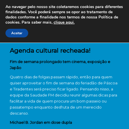
Ao navegar pelo nosso site coletaremos cookies para diferentes
finalidades. Você poderá sempre se opor ao tratamento de
dados conforme a finalidade nos termos de nossa
Política de
cookies. Para saber mais,
clique aqui.
Aceitar
Agenda cultural recheada!
Fim de semana prolongado tem cinema, exposição e
Japão
Quatro dias de folgas passam rápido, então para quem
quiser aproveitar o fim de semana do feriadão de Páscoa
e Tiradentes será preciso ficar ligado. Pensando nisso, a
equipe da Saudade FM decidiu reunir algumas dicas para
facilitar a vida de quem procura um bom passeio ou
passatempo enquanto desfruta de um merecido
descanso.
Michael B. Jordan em dose dupla