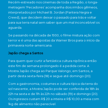
Recém-estreado nos cinemas de toda a Região, o longa-
metragem ‘Pecadores’ acompanha dois irmãos gêmeos,
interpretados por Michael B. Jordan (Pantera Negra e
Creed), que decidem deixar o passado para trás e voltar
para sua terra natal sem saber que um mal inconcebível os
aguarda.
Se passando na década de 1930, o filme mistura ação com
terror e é uma das apostas da Warner Bros para o início da
primavera norte-americana.
Japão chega a Santos
Para quem quer curtir a fantástica cultura nipônica então
este fim de semana prolongado é a pedida certa. A
Mostra Japão chega ao Parque Valongo, em Santos, a
partir desta sexta-feira (18) e segue até domingo (20).
Com a gastronomia, costumes e cultura típica da terra do
sol nascente, a Mostra Japão pode ser conferida de 18h às
22h na sexta e de 11h às 22h no sábado (19) e domingo (20).
Os ingressos custam R$ 20 a inteira e R$ 10,00 a meia com
1kg de alimento não perecível.