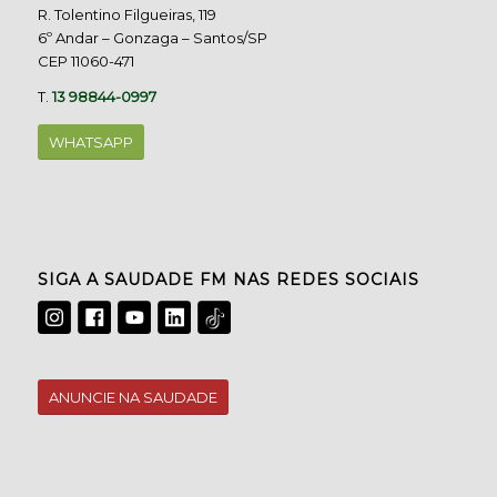
R. Tolentino Filgueiras, 119
6º Andar – Gonzaga – Santos/SP
CEP 11060-471
T.
13 98844-0997
WHATSAPP
SIGA A SAUDADE FM NAS REDES SOCIAIS
ANUNCIE NA SAUDADE