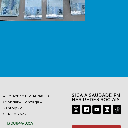
SIGA A SAUDADE FM
R. Tolentino Filgueiras, 119
NAS REDES SOCIAIS
6º Andar – Gonzaga –
Santos/SP
CEP 11060-471
T.
13 98844-0997