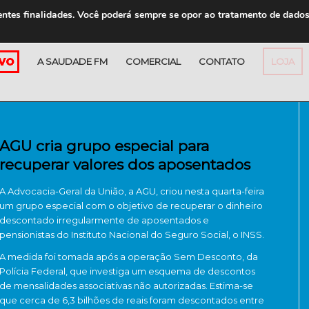
entes finalidades. Você poderá sempre se opor ao tratamento de dado
A SAUDADE FM
COMERCIAL
CONTATO
LOJA
AGU cria grupo especial para
recuperar valores dos aposentados
A Advocacia-Geral da União, a AGU, criou nesta quarta-feira
um grupo especial com o objetivo de recuperar o dinheiro
descontado irregularmente de aposentados e
pensionistas do Instituto Nacional do Seguro Social, o INSS.
A medida foi tomada após a operação Sem Desconto, da
Polícia Federal, que investiga um esquema de descontos
de mensalidades associativas não autorizadas. Estima-se
que cerca de 6,3 bilhões de reais foram descontados entre