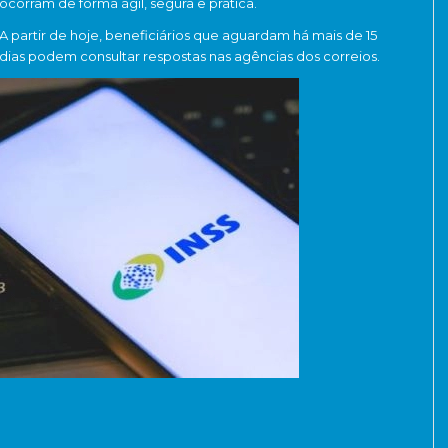
ocorram de forma ágil, segura e prática.
A partir de hoje, beneficiários que aguardam há mais de 15
dias podem consultar respostas nas agências dos correios.