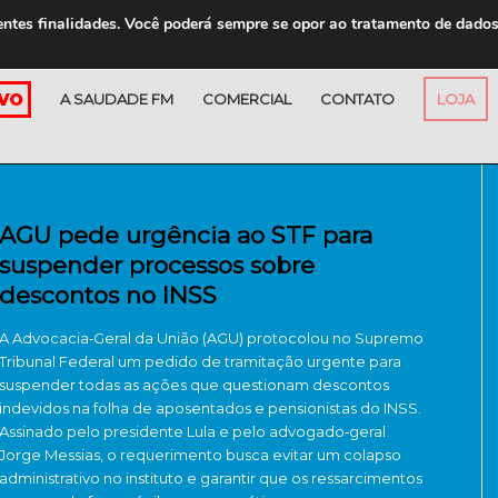
entes finalidades. Você poderá sempre se opor ao tratamento de dado
A SAUDADE FM
COMERCIAL
CONTATO
LOJA
AGU pede urgência ao STF para
suspender processos sobre
descontos no INSS
A Advocacia‑Geral da União (AGU) protocolou no Supremo
Tribunal Federal um pedido de tramitação urgente para
suspender todas as ações que questionam descontos
indevidos na folha de aposentados e pensionistas do INSS.
Assinado pelo presidente Lula e pelo advogado‑geral
Jorge Messias, o requerimento busca evitar um colapso
administrativo no instituto e garantir que os ressarcimentos