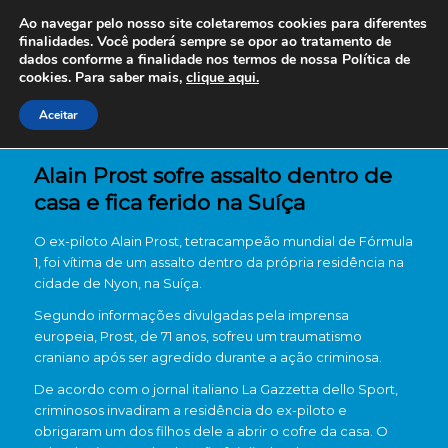
Ao navegar pelo nosso site coletaremos cookies para diferentes
finalidades. Você poderá sempre se opor ao tratamento de
dados conforme a finalidade nos termos de nossa
Política de
cookies. Para saber mais,
clique aqui.
Aceitar
Alain Prost sofre assalto dentro de
casa e fica ferido na Suíça
O ex-piloto Alain Prost, tetracampeão mundial de Fórmula
1, foi vítima de um assalto dentro da própria residência na
cidade de Nyon, na Suíça.
Segundo informações divulgadas pela imprensa
europeia, Prost, de 71 anos, sofreu um traumatismo
craniano após ser agredido durante a ação criminosa.
De acordo com o jornal italiano La Gazzetta dello Sport,
criminosos invadiram a residência do ex-piloto e
obrigaram um dos filhos dele a abrir o cofre da casa. O