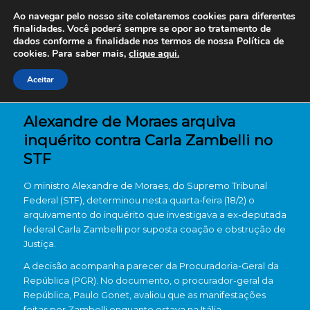
Ao navegar pelo nosso site coletaremos cookies para diferentes
finalidades. Você poderá sempre se opor ao tratamento de
dados conforme a finalidade nos termos de nossa
Política de
cookies. Para saber mais,
clique aqui.
Aceitar
Alexandre de Moraes arquiva
inquérito contra Carla Zambelli no
STF
O ministro Alexandre de Moraes, do Supremo Tribunal
Federal (STF), determinou nesta quarta-feira (18/2) o
arquivamento do inquérito que investigava a ex-deputada
federal Carla Zambelli por suposta coação e obstrução de
Justiça.
A decisão acompanha parecer da Procuradoria-Geral da
República (PGR). No documento, o procurador-geral da
República, Paulo Gonet, avaliou que as manifestações
feitas por Zambelli enquanto estava na Itália