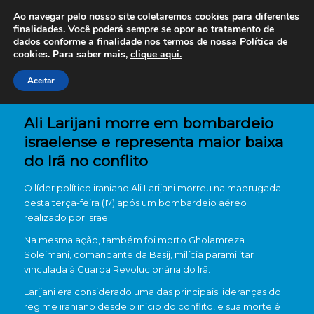
Ao navegar pelo nosso site coletaremos cookies para diferentes
finalidades. Você poderá sempre se opor ao tratamento de
dados conforme a finalidade nos termos de nossa
Política de
cookies. Para saber mais,
clique aqui.
Aceitar
Ali Larijani morre em bombardeio
israelense e representa maior baixa
do Irã no conflito
O líder político iraniano
Ali Larijani
morreu na madrugada
desta terça-feira (17) após um bombardeio aéreo
realizado por
Israel
.
Na mesma ação, também foi morto
Gholamreza
Soleimani
, comandante da Basij, milícia paramilitar
vinculada à Guarda Revolucionária do Irã.
Larijani era considerado uma das principais lideranças do
regime iraniano desde o início do conflito, e sua morte é