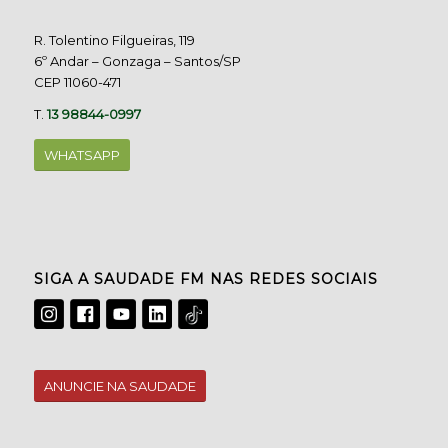
R. Tolentino Filgueiras, 119
6º Andar – Gonzaga – Santos/SP
CEP 11060-471
T.
13 98844-0997
WHATSAPP
SIGA A SAUDADE FM NAS REDES SOCIAIS
ANUNCIE NA SAUDADE