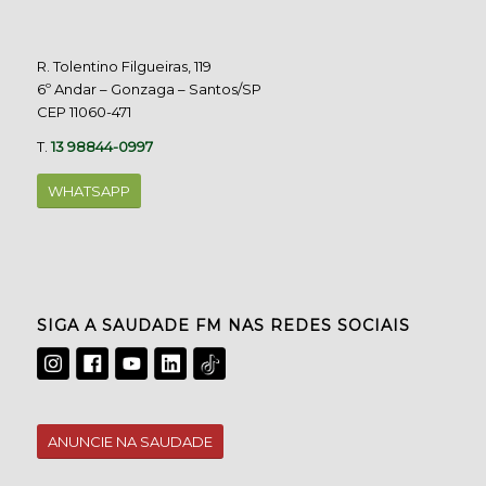
R. Tolentino Filgueiras, 119
6º Andar – Gonzaga – Santos/SP
CEP 11060-471
T.
13 98844-0997
WHATSAPP
SIGA A SAUDADE FM NAS REDES SOCIAIS
ANUNCIE NA SAUDADE