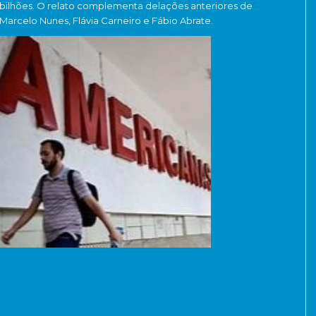
bilhões. O relato complementa delações anteriores de
Marcelo Nunes, Flávia Carneiro e Fábio Abrate.