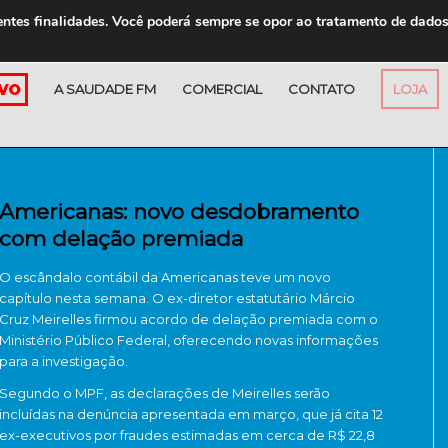
entes finalidades. Você poderá sempre se opor ao tratamento de dado
A SAUDADE FM
COMERCIAL
CONTATO
LOJA
Americanas: novo desdobramento
com delação premiada
O escândalo contábil da Americanas teve um novo
capítulo nesta semana. O ex-diretor estatutário Márcio
Cruz Meirelles firmou acordo de delação premiada com o
Ministério Público Federal, oferecendo novas informações
para a investigação.
Segundo o MPF, as declarações de Meirelles serão
incluídas na denúncia apresentada em março, que já cita 12
ex-executivos por fraudes estimadas em cerca de R$ 22,8