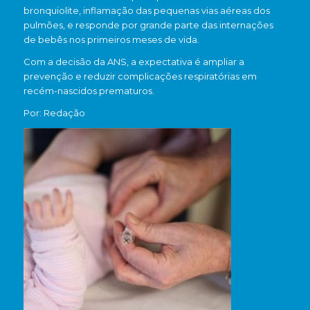
bronquiolite, inflamação das pequenas vias aéreas dos
pulmões, e responde por grande parte das internações
de bebês nos primeiros meses de vida.
Com a decisão da ANS, a expectativa é ampliar a
prevenção e reduzir complicações respiratórias em
recém-nascidos prematuros.
Por: Redação