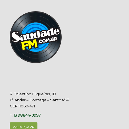
R. Tolentino Filgueiras, 119
6º Andar – Gonzaga – Santos/SP
CEP 11060-471
T.
13 98844-0997
WHATSAPP