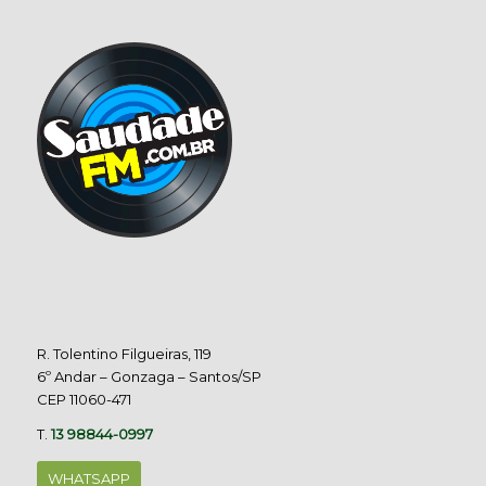
R. Tolentino Filgueiras, 119
6º Andar – Gonzaga – Santos/SP
CEP 11060-471
T.
13 98844-0997
WHATSAPP