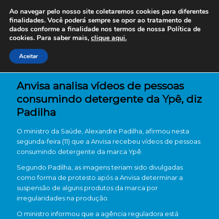
Ao navegar pelo nosso site coletaremos cookies para diferentes
finalidades. Você poderá sempre se opor ao tratamento de
dados conforme a finalidade nos termos de nossa
Política de
cookies. Para saber mais,
clique aqui.
Aceitar
Anvisa analisa vídeos de pessoas
consumindo detergente da Ypê, diz
Padilha
O ministro da Saúde,
Alexandre Padilha
, afirmou nesta
segunda-feira (11) que a
Anvisa
recebeu vídeos de pessoas
consumindo detergente da marca
Ypê
.
Segundo Padilha, as imagens teriam sido divulgadas
como forma de protesto após a Anvisa determinar a
suspensão de alguns produtos da marca por
irregularidades na produção.
O ministro informou que a agência reguladora está