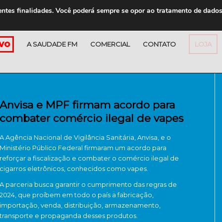
entes finalidades. Você poderá sempre se opor ao tratamento de dado
A SAUDADE FM
COMERCIAL
CONTATO
LOJA
Anvisa e MPF firmam acordo para
combater comércio ilegal de vapes
A Agência Nacional de Vigilância Sanitária, Anvisa, e o
Ministério Público Federal firmaram um acordo para
reforçar a fiscalização e combater o comércio ilegal de
cigarros eletrônicos, conhecidos como vapes.
A parceria busca garantir o cumprimento das regras de
2024, que proíbem em todo o país a fabricação,
importação, venda, distribuição, armazenamento,
transporte e propaganda desses produtos.