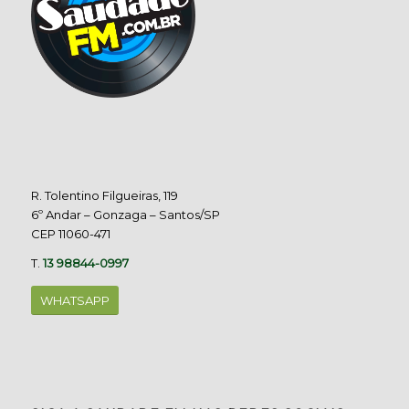
R. Tolentino Filgueiras, 119
6º Andar – Gonzaga – Santos/SP
CEP 11060-471
T.
13 98844-0997
WHATSAPP