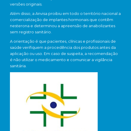
versões originais.
Além disso, a Anvisa proibiu em todo o território nacional a
comercialização de implantes hormonais que contêm
nesterona e determinou a apreensão de anabolizantes
sem registro sanitário.
A orientação é que pacientes, clínicas e profissionais de
saúde verifiquem a procedência dos produtos antes da
aplicação ou uso. Em caso de suspeita, a recomendação
é não utilizar o medicamento e comunicar a vigilância
sanitária.