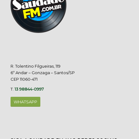
R. Tolentino Filgueiras, 119
6º Andar – Gonzaga – Santos/SP
CEP 11060-471
T.
13 98844-0997
WHATSAPP