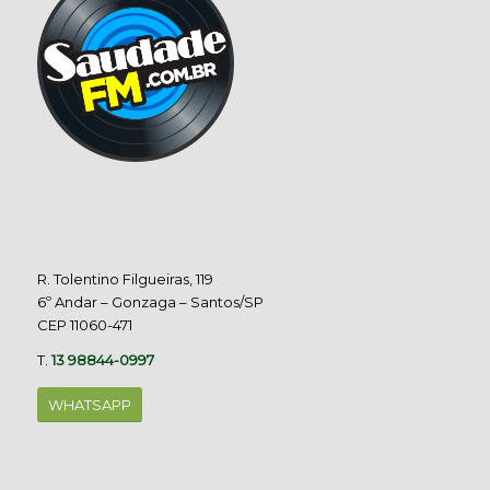
R. Tolentino Filgueiras, 119
6º Andar – Gonzaga – Santos/SP
CEP 11060-471
T.
13 98844-0997
WHATSAPP