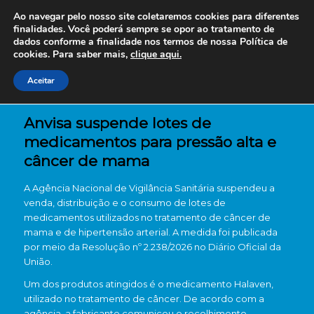
Ao navegar pelo nosso site coletaremos cookies para diferentes
finalidades. Você poderá sempre se opor ao tratamento de
dados conforme a finalidade nos termos de nossa
Política de
cookies. Para saber mais,
clique aqui.
Aceitar
Anvisa suspende lotes de
medicamentos para pressão alta e
câncer de mama
A
Agência Nacional de Vigilância Sanitária
suspendeu a
venda, distribuição e o consumo de lotes de
medicamentos utilizados no tratamento de câncer de
mama e de hipertensão arterial. A medida foi publicada
por meio da Resolução nº 2.238/2026 no Diário Oficial da
União.
Um dos produtos atingidos é o medicamento
Halaven
,
utilizado no tratamento de câncer. De acordo com a
agência, a fabricante comunicou o recolhimento