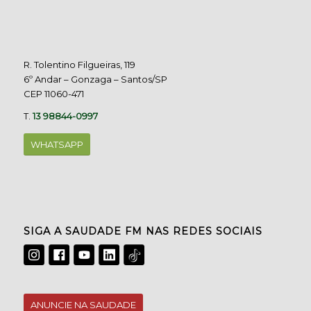
R. Tolentino Filgueiras, 119
6º Andar – Gonzaga – Santos/SP
CEP 11060-471
T.
13 98844-0997
WHATSAPP
SIGA A SAUDADE FM NAS REDES SOCIAIS
ANUNCIE NA SAUDADE