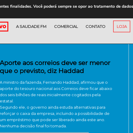
entes finalidades. Você poderá sempre se opor ao tratamento de dado
A SAUDADE FM
COMERCIAL
CONTATO
LOJA
Aporte aos correios deve ser menor
que o previsto, diz Haddad
A ministro da fazenda, Fernando Haddad, afirmou que o
aporte do tesouro nacional aos Correios deve ficar abaixo
dos seis bilhões de reais inicialmente cogitados pela
estatal.
Segundo ele, o governo ainda estuda alternativas para
reforçar o caixa da empresa, incluindo a possibilidade de
um empréstimo que pode ser liberado ainda este ano.
Nenhuma decisão final foi tomada.