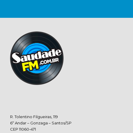
R. Tolentino Filgueiras, 119
6º Andar – Gonzaga – Santos/SP
CEP 11060-471