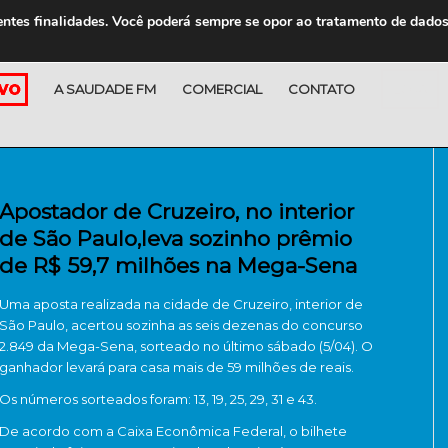
entes finalidades. Você poderá sempre se opor ao tratamento de dado
A SAUDADE FM
COMERCIAL
CONTATO
LOJA
Apostador de Cruzeiro, no interior
de São Paulo,leva sozinho prêmio
de R$ 59,7 milhões na Mega-Sena
Uma aposta realizada na cidade de Cruzeiro, interior de
São Paulo, acertou sozinha as seis dezenas do concurso
2.849 da Mega-Sena, sorteado no último sábado (5/04).
O
ganhador levará para casa mais de 59 milhões de reais.
Os números sorteados foram: 13, 19, 25, 29, 31 e 43.
De acordo com a Caixa Econômica Federal, o bilhete