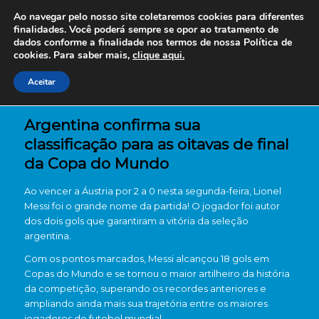
Ao navegar pelo nosso site coletaremos cookies para diferentes
finalidades. Você poderá sempre se opor ao tratamento de
dados conforme a finalidade nos termos de nossa
Política de
cookies. Para saber mais,
clique aqui.
Aceitar
Argentina confirma sua
classificação para as oitavas de final
da Copa do Mundo
Ao vencer a Áustria por 2 a 0 nesta segunda-feira, Lionel
Messi foi o grande nome da partida! O jogador foi autor
dos dois gols que garantiram a vitória da seleção
argentina.
Com os pontos marcados, Messi alcançou 18 gols em
Copas do Mundo e se tornou o maior artilheiro da história
da competição, superando os recordes anteriores e
ampliando ainda mais sua trajetória entre os maiores
jogadores do futebol mundial.