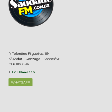
R. Tolentino Filgueiras, 119
6º Andar – Gonzaga – Santos/SP
CEP 11060-471
T.
13 98844-0997
WHATSAPP