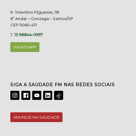
R. Tolentino Filgueiras, 119
6º Andar – Gonzaga – Santos/SP
CEP 11060-471
T.
13 98844-0997
WHATSAPP
SIGA A SAUDADE FM NAS REDES SOCIAIS
ANUNCIE NA SAUDADE