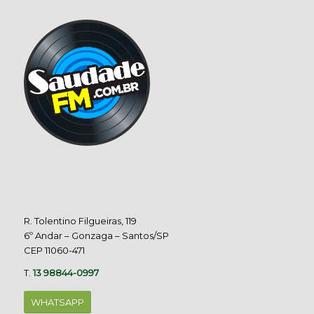
R. Tolentino Filgueiras, 119
6º Andar – Gonzaga – Santos/SP
CEP 11060-471
T.
13 98844-0997
WHATSAPP