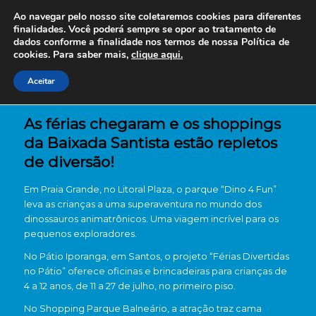
Ao navegar pelo nosso site coletaremos cookies para diferentes
finalidades. Você poderá sempre se opor ao tratamento de
dados conforme a finalidade nos termos de nossa
Política de
cookies. Para saber mais,
clique aqui.
Aceitar
As férias chegaram e os shoppings
da Baixada Santista estão repletos
de diversão!
Em Praia Grande, no Litoral Plaza, o parque “Dino 4 Fun”
leva as crianças a uma superaventura no mundo dos
dinossauros animatrônicos. Uma viagem incrível para os
pequenos exploradores.
No Pátio Iporanga, em Santos, o projeto “Férias Divertidas
no Pátio” oferece oficinas e brincadeiras para crianças de
4 a 12 anos, de 11 a 27 de julho, no primeiro piso.
No Shopping Parque Balneário, a atração traz cama