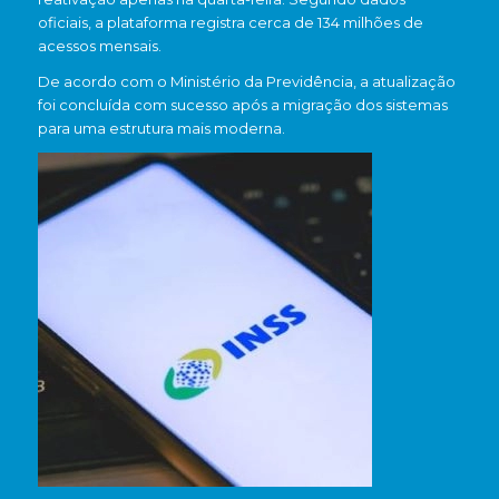
oficiais, a plataforma registra cerca de 134 milhões de
acessos mensais.
De acordo com o Ministério da Previdência, a atualização
foi concluída com sucesso após a migração dos sistemas
para uma estrutura mais moderna.