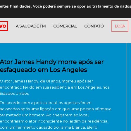
entes finalidades. Você poderá sempre se opor ao tratamento de dado
A SAUDADE FM
COMERCIAL
CONTATO
LOJA
Ator James Handy morre após ser
esfaqueado em Los Angeles
O ator
James Handy
, de 81 anos, morreu após ser
encontrado ferido em sua residência em Los Angeles, nos
Estados Unidos.
De acordo com a polícia local, os agentes foram
acionados após uma ligação em que uma pessoa afirmava
ter matado um homem. Ao chegarem ao local,
encontraram o ator inconsciente no jardim da residência,
com um ferimento causado por arma branca. Ele foi