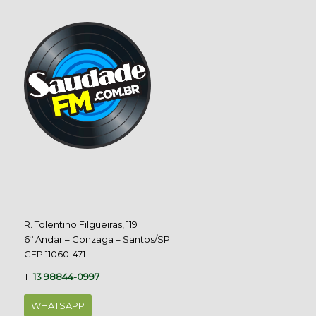
R. Tolentino Filgueiras, 119
6º Andar – Gonzaga – Santos/SP
CEP 11060-471
T.
13 98844-0997
WHATSAPP