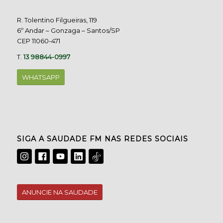
R. Tolentino Filgueiras, 119
6º Andar – Gonzaga – Santos/SP
CEP 11060-471
T.
13 98844-0997
WHATSAPP
SIGA A SAUDADE FM NAS REDES SOCIAIS
ANUNCIE NA SAUDADE