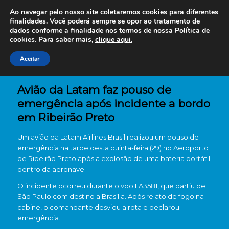
Ao navegar pelo nosso site coletaremos cookies para diferentes
finalidades. Você poderá sempre se opor ao tratamento de
dados conforme a finalidade nos termos de nossa
Política de
cookies. Para saber mais,
clique aqui.
Aceitar
Avião da Latam faz pouso de
emergência após incidente a bordo
em Ribeirão Preto
Um avião da
Latam Airlines Brasil
realizou um pouso de
emergência na tarde desta quinta-feira (29) no
Aeroporto
de Ribeirão Preto
após a explosão de uma bateria portátil
dentro da aeronave.
O incidente ocorreu durante o voo LA3581, que partiu de
São Paulo
com destino a
Brasília
. Após relato de fogo na
cabine, o comandante desviou a rota e declarou
emergência.