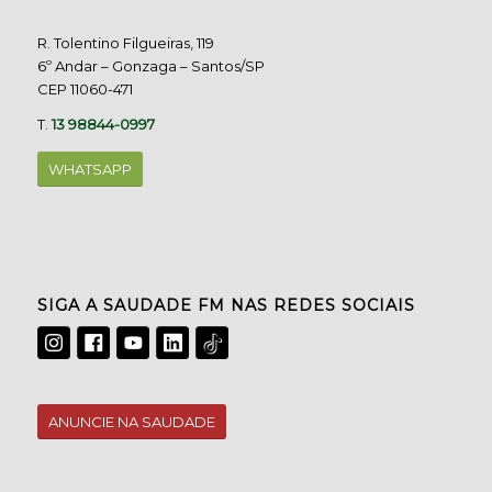
R. Tolentino Filgueiras, 119
6º Andar – Gonzaga – Santos/SP
CEP 11060-471
T.
13 98844-0997
WHATSAPP
SIGA A SAUDADE FM NAS REDES SOCIAIS
ANUNCIE NA SAUDADE