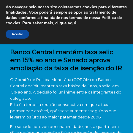
Ao navegar pelo nosso site coletaremos cookies para diferentes
finalidades. Você poderá sempre se opor ao tratamento de
dados conforme a finalidade nos termos de nossa
Política de
cookies. Para saber mais,
clique aqui.
Aceitar
Banco Central mantém taxa selic
em 15% ao ano e Senado aprova
ampliação da faixa de isenção do IR
O Comitê de Política Monetária (COPOM) do Banco
Central decidiu manter a taxa básica de juros, a selic, em
15% ao ano. A decisão foi unânime entre os integrantes do
colegiado.
Esta é a terceira reunião consecutiva em que a taxa
permanece estável, após sete aumentos seguidos que
levaram os juros ao maior patamar desde 2006.
E o senado aprovou por unanimidade, nesta quarta-feira
(5), o projeto que amplia a faixa de isenção do imposto de