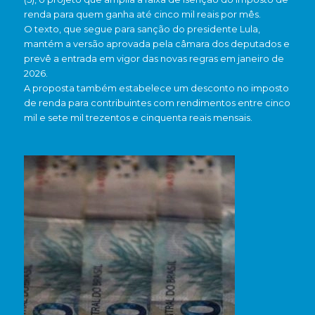
renda para quem ganha até cinco mil reais por mês.
O texto, que segue para sanção do presidente Lula,
mantém a versão aprovada pela câmara dos deputados e
prevê a entrada em vigor das novas regras em janeiro de
2026.
A proposta também estabelece um desconto no imposto
de renda para contribuintes com rendimentos entre cinco
mil e sete mil trezentos e cinquenta reais mensais.