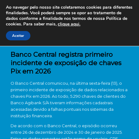
Ao navegar pelo nosso site coletaremos cookies para diferentes
finalidades. Você poderá sempre se opor ao tratamento de
dados conforme a finalidade nos termos de nossa
Política de
cookies. Para saber mais,
clique aqui.
Aceitar
Banco Central registra primeiro
incidente de exposição de chaves
Pix em 2026
O Banco Central comunicou, na última sexta-feira (13), o
primeiro incidente de exposição de dados relacionados a
chaves Pix em 2026. Ao todo, 5.290 chaves de clientes do
Banco Agibank S/A tiveram informações cadastrais
acessadas devido a falhas pontuais nos sistemas da
instituição financeira.
De acordo com o Banco Central, o episódio ocorreu
entre 26 de dezembro de 2024 e 30 de janeiro de 2025.
Entre os dados expostos estão nome do usuário, CPF