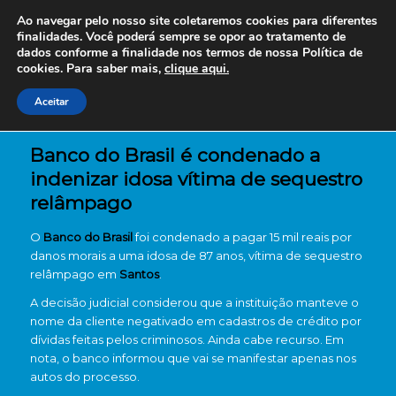
Ao navegar pelo nosso site coletaremos cookies para diferentes
finalidades. Você poderá sempre se opor ao tratamento de
dados conforme a finalidade nos termos de nossa
Política de
cookies. Para saber mais,
clique aqui.
Aceitar
Banco do Brasil é condenado a
indenizar idosa vítima de sequestro
relâmpago
O
Banco do Brasil
foi condenado a pagar 15 mil reais por
danos morais a uma idosa de 87 anos, vítima de sequestro
relâmpago em
Santos
.
A decisão judicial considerou que a instituição manteve o
nome da cliente negativado em cadastros de crédito por
dívidas feitas pelos criminosos. Ainda cabe recurso. Em
nota, o banco informou que vai se manifestar apenas nos
autos do processo.