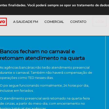
entes finalidades. Você poderá sempre se opor ao tratamento de dado
A SAUDADE FM
COMERCIAL
CONTATO
LOJA
Bancos fecham no carnaval e
retomam atendimento na quarta
As agências bancárias não terão atendimento presencial
durante o carnaval. Também não haverá compensação de
operações como TED nesses dias.
O pix segue funcionando normalmente, 24 horas por dia,
inclusive em feriados.
O atendimento presencial será retomado na quarta-feira
de cinzas, a partir do meio-dia, com encerramento no
horário habitual das agências.