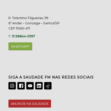
R. Tolentino Filgueiras, 119
6º Andar – Gonzaga – Santos/SP
CEP 11060-471
T.
13 98844-0997
WHATSAPP
SIGA A SAUDADE FM NAS REDES SOCIAIS
ANUNCIE NA SAUDADE