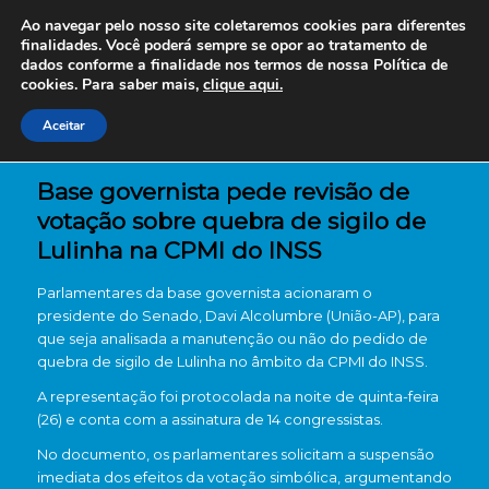
Ao navegar pelo nosso site coletaremos cookies para diferentes
finalidades. Você poderá sempre se opor ao tratamento de
dados conforme a finalidade nos termos de nossa
Política de
cookies. Para saber mais,
clique aqui.
Aceitar
Base governista pede revisão de
votação sobre quebra de sigilo de
Lulinha na CPMI do INSS
Parlamentares da base governista acionaram o
presidente do Senado, Davi Alcolumbre (União-AP), para
que seja analisada a manutenção ou não do pedido de
quebra de sigilo de Lulinha no âmbito da CPMI do INSS.
A representação foi protocolada na noite de quinta-feira
(26) e conta com a assinatura de 14 congressistas.
No documento, os parlamentares solicitam a suspensão
imediata dos efeitos da votação simbólica, argumentando