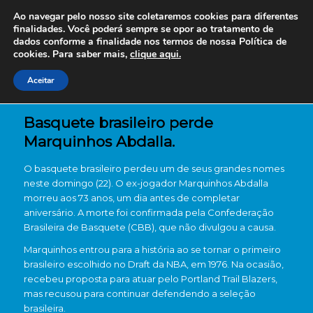
Ao navegar pelo nosso site coletaremos cookies para diferentes
finalidades. Você poderá sempre se opor ao tratamento de
dados conforme a finalidade nos termos de nossa
Política de
cookies. Para saber mais,
clique aqui.
Aceitar
Basquete brasileiro perde
Marquinhos Abdalla.
O basquete brasileiro perdeu um de seus grandes nomes
neste domingo (22). O ex-jogador
Marquinhos Abdalla
morreu aos 73 anos, um dia antes de completar
aniversário. A morte foi confirmada pela
Confederação
Brasileira de Basquete
(CBB), que não divulgou a causa.
Marquinhos entrou para a história ao se tornar o primeiro
brasileiro escolhido no Draft da
NBA
, em 1976. Na ocasião,
recebeu proposta para atuar pelo
Portland Trail Blazers
,
mas recusou para continuar defendendo a seleção
brasileira.