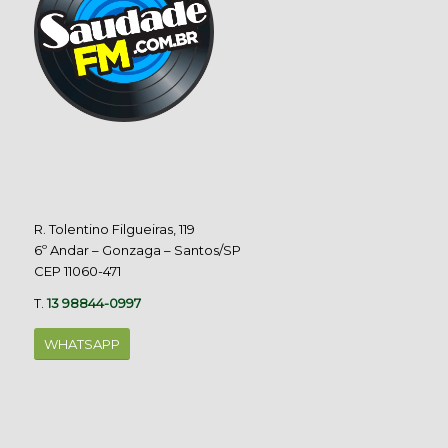
R. Tolentino Filgueiras, 119
6º Andar – Gonzaga – Santos/SP
CEP 11060-471
T.
13 98844-0997
WHATSAPP