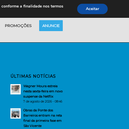
s conforme a finalidade nos termos
Aceitar
PROMOÇÕES
ANUNCIE
ÚLTIMAS NOTÍCIAS
Wagner Moura estreia
nesta sexta-feira em novo
suspense da Netflix
7 de agosto de 2026 - 08:46
Obras da Ponte dos
Barreiros entram na reta
final da primeira fase em
São Vicente