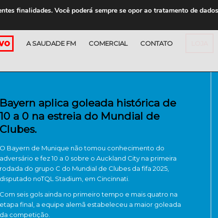
entes finalidades. Você poderá sempre se opor ao tratamento de dado
A SAUDADE FM
COMERCIAL
CONTATO
LOJA
Bayern aplica goleada histórica de
10 a 0 na estreia do Mundial de
Clubes.
O Bayern de Munique não tomou conhecimento do
adversário e fez 10 a 0 sobre o Auckland City na primeira
rodada do grupo C do Mundial de Clubes da fifa 2025,
disputado noTQL Stadium, em Cincinnati.
Com seis gols ainda no primeiro tempo e mais quatro na
etapa final, a equipe alemã estabeleceu a maior goleada
da competição.