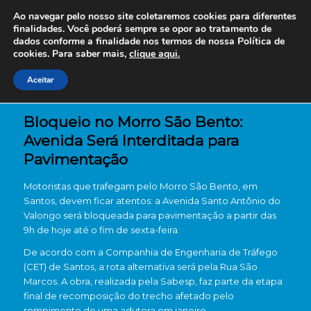
Ao navegar pelo nosso site coletaremos cookies para diferentes
finalidades. Você poderá sempre se opor ao tratamento de
dados conforme a finalidade nos termos de nossa
Política de
cookies. Para saber mais,
clique aqui.
Aceitar
Bloqueio no Morro São Bento:
Avenida Será Interditada para
Pavimentação
Motoristas que trafegam pelo Morro São Bento, em
Santos, devem ficar atentos: a Avenida Santo Antônio do
Valongo será bloqueada para pavimentação a partir das
9h de hoje até o fim de sexta-feira.
De acordo com a Companhia de Engenharia de Tráfego
(CET) de Santos, a rota alternativa será pela Rua São
Marcos. A obra, realizada pela Sabesp, faz parte da etapa
final de recomposição do trecho afetado pelo
rompimento de uma adutora em janeiro.