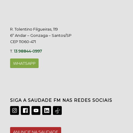
R. Tolentino Filgueiras, 119
6º Andar – Gonzaga – Santos/SP
CEP 11060-471
T.
13 98844-0997
WHATSAPP
SIGA A SAUDADE FM NAS REDES SOCIAIS
ANUNCIE NA SAUDADE