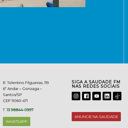
SIGA A SAUDADE FM
R. Tolentino Filgueiras, 119
NAS REDES SOCIAIS
6º Andar – Gonzaga –
Santos/SP
CEP 11060-471
T.
13 98844-0997
ANUNCIE NA SAUDADE
WHATSAPP