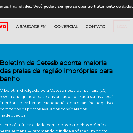
entes finalidades. Você poderá sempre se opor ao tratamento de dado
A SAUDADE FM
COMERCIAL
CONTATO
LOJA
Boletim da Cetesb aponta maioria
das praias da região impróprias para
banho
O boletim divulgado pela Cetesb nesta quinta-feira (20)
revela que grande parte das praias da baixada santista está
imprópria para banho. Mongaguá lidera o ranking negativo
com todos os pontos avaliados considerados
inadequados.
Santos é a única cidade com todos os trechos próprios
nesta semana — retomando o índice após ter um ponto