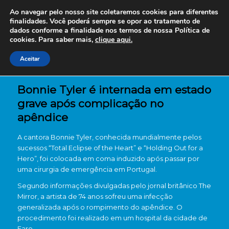
Ao navegar pelo nosso site coletaremos cookies para diferentes
finalidades. Você poderá sempre se opor ao tratamento de
dados conforme a finalidade nos termos de nossa
Política de
cookies. Para saber mais,
clique aqui.
Aceitar
Bonnie Tyler é internada em estado
grave após complicação no
apêndice
A cantora
Bonnie Tyler
, conhecida mundialmente pelos
sucessos “Total Eclipse of the Heart” e “Holding Out for a
Hero”, foi colocada em coma induzido após passar por
uma cirurgia de emergência em Portugal.
Segundo informações divulgadas pelo jornal britânico The
Mirror, a artista de 74 anos sofreu uma infecção
generalizada após o rompimento do apêndice. O
procedimento foi realizado em um hospital da cidade de
Faro
.