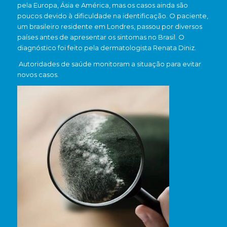
pela Europa, Ásia e América, mas os casos ainda são
poucos devido à dificuldade na identificação. O paciente,
um brasileiro residente em Londres, passou por diversos
países antes de apresentar os sintomas no Brasil. O
diagnóstico foi feito pela dermatologista Renata Diniz.
Autoridades de saúde monitoram a situação para evitar
novos casos.