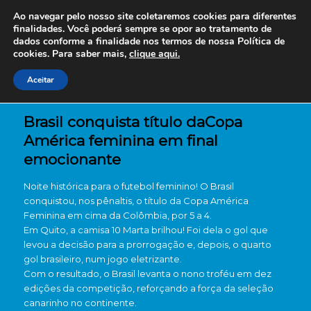
Ao navegar pelo nosso site coletaremos cookies para diferentes
finalidades. Você poderá sempre se opor ao tratamento de
dados conforme a finalidade nos termos de nossa
Política de
cookies. Para saber mais,
clique aqui.
Aceitar
Brasil conquista título daCopa
América feminina em final
emocionante
Noite histórica para o futebol feminino! O Brasil
conquistou, nos pênaltis, o título da Copa América
Feminina em cima da Colômbia, por 5 a 4.
Em Quito, a camisa 10 Marta brilhou! Foi dela o gol que
levou a decisão para a prorrogação e, depois, o quarto
gol brasileiro, num jogo eletrizante.
Com o resultado, o Brasil levanta o nono troféu em dez
edições da competição, reforçando a força da seleção
canarinho no continente.