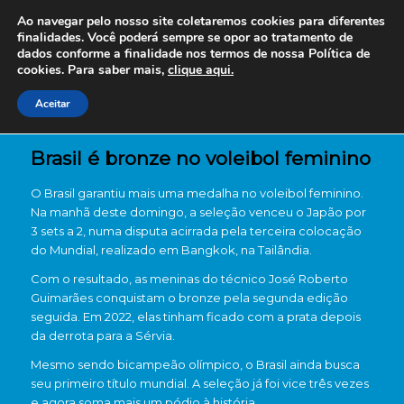
Ao navegar pelo nosso site coletaremos cookies para diferentes
finalidades. Você poderá sempre se opor ao tratamento de
dados conforme a finalidade nos termos de nossa
Política de
cookies. Para saber mais,
clique aqui.
Aceitar
Brasil é bronze no voleibol feminino
O Brasil garantiu mais uma medalha no voleibol feminino.
Na manhã deste domingo, a seleção venceu o Japão por
3 sets a 2, numa disputa acirrada pela terceira colocação
do Mundial, realizado em Bangkok, na Tailândia.
Com o resultado, as meninas do técnico José Roberto
Guimarães conquistam o bronze pela segunda edição
seguida. Em 2022, elas tinham ficado com a prata depois
da derrota para a Sérvia.
Mesmo sendo bicampeão olímpico, o Brasil ainda busca
seu primeiro título mundial. A seleção já foi vice três vezes
e agora soma mais um pódio à história.